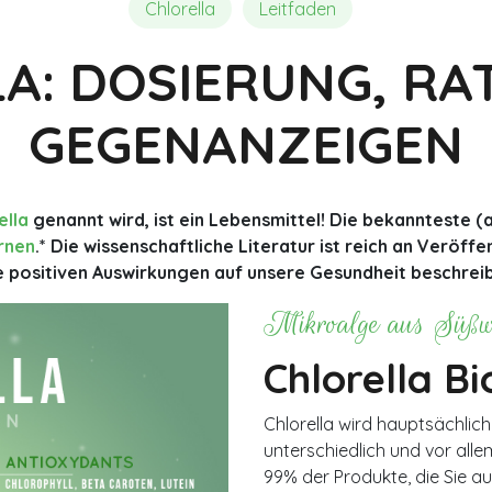
Chlorella und Detox
Meinungen und Erfahrungsberi
Chlorella
Leitfaden
A: DOSIERUNG, RA
GEGENANZEIGEN
ella
genannt wird, ist ein Lebensmittel! Die bekannteste (ab
rnen
.* Die wissenschaftliche Literatur ist reich an Veröff
e positiven Auswirkungen auf unsere Gesundheit beschrei
Mikroalge aus Süßw
Chlorella Bi
Chlorella wird hauptsächlich 
unterschiedlich und vor alle
99% der Produkte, die Sie au