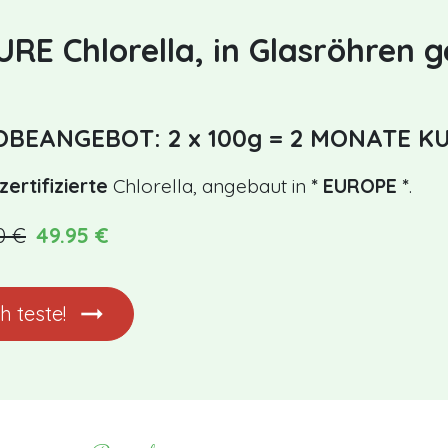
RE Chlorella, in Glasröhren g
BEANGEBOT: 2 x 100g = 2 MONATE KU
zertifizierte
Chlorella, angebaut in
* EUROPE *
.
0 €
49.95 €
ch teste!