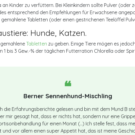
a an Kinder zu verfüttern. Bei Kleinkindern sollte Pulver (ode
ndes entsprechend den Empfehlungen für Erwachsene angepass
 gemahlene Tabletten (oder einen gestrichenen Teelöffel Pulve
ustiere: Hunde, Katzen.
 gemahlene
Tabletten
zu geben. Einige Tiere mögen es jedoch 
 1 bis 3 Gew.-% der täglichen Futterration Chlorella oder Spir
Berner Sennenhund-Mischling
ich die Erfahrungsberichte gelesen und bin mit dem Mund B st
er mir gesagt hat, dass er nichts hat, sondern nur eine Grippe
 Kortisonbehandlung für einen Monat (…) Ich stelle fest, dass me
und vor allem einen super Appetit hat, das ist meine Geschich