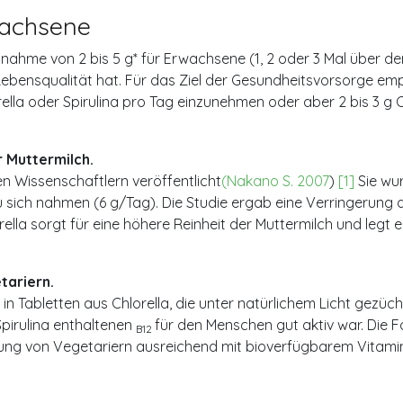
wachsene
nahme von 2 bis 5 g* für Erwachsene (1, 2 oder 3 Mal über den 
 Lebensqualität hat. Für das Ziel der Gesundheitsvorsorge em
ella oder Spirulina pro Tag einzunehmen oder aber 2 bis 3 g C
r Muttermilch.
en Wissenschaftlern veröffentlicht
(Nakano S. 2007
)
[1]
Sie wu
u sich nahmen (6 g/Tag). Die Studie ergab eine Verringerung 
lla sorgt für eine höhere Reinheit der Muttermilch und legt 
tariern.
in Tabletten aus Chlorella, die unter natürlichem Licht gezü
Spirulina enthaltenen
für den Menschen gut aktiv war. Die 
B12
hrung von Vegetariern ausreichend mit bioverfügbarem Vitam