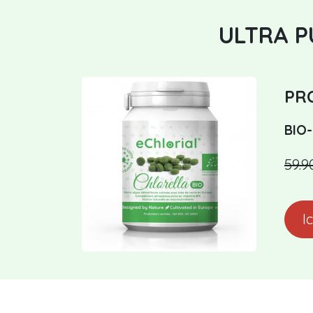
ULTRA PU
PRO
BIO-
59.9
I