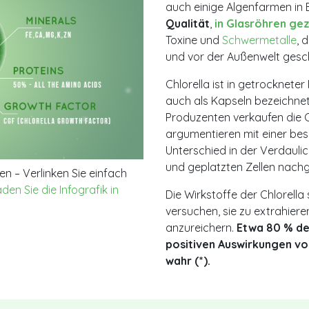
auch einige Algenfarmen in 
Qualität
,
in Glasröhren ge
Toxine und
Schwermetalle
, 
und vor der Außenwelt gesc
Chlorella ist in getrockneter
auch als Kapseln bezeichnet,
Produzenten verkaufen die C
argumentieren mit einer bess
Unterschied in der Verdauli
und geplatzten Zellen nach
n – Verlinken Sie einfach
den Sie die Infografik in
Die Wirkstoffe der Chlorell
versuchen, sie zu extrahier
anzureichern.
Etwa 80 % de
positiven Auswirkungen vo
wahr (*).