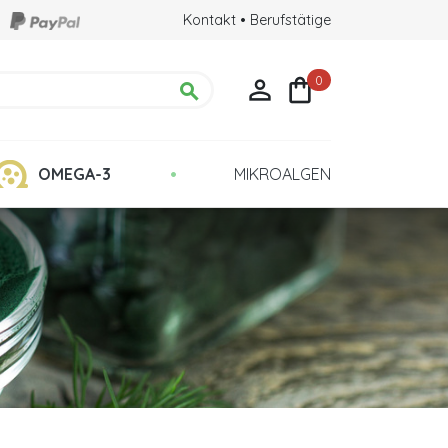
Kontakt
•
Berufstätige
0



•
OMEGA-3
MIKROALGEN
chte
Qualität: Kultur in Glasröhrchen
ehirns
ulina?
eigern