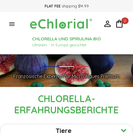
FLAT FEE
shipping $14.99
0



CHLORELLA UND SPIRULINA BIO
Ultrarein - In Europa gezüchtet
Französische Experten für Micro Algues Premium
CHLORELLA-
ERFAHRUNGSBERICHTE
Tiere