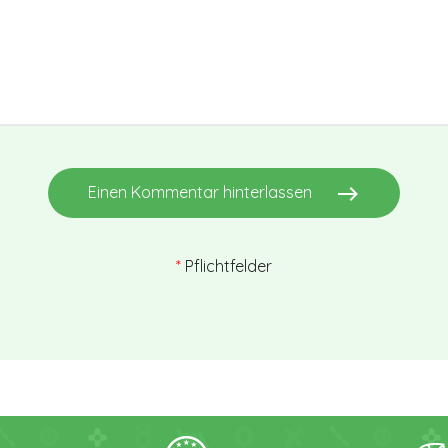
east
Einen Kommentar hinterlassen
*
Pflichtfelder