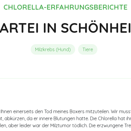
Chlorella und Detox
Meinungen und Erfahrungsberi
CHLORELLA-ERFAHRUNGSBERICHTE
ARTEI IN SCHÖNHE
Milzkrebs (Hund)
Tiere
Ihnen einerseits den Tod meines Boxers mitzuteilen. Wir mus
 abkürzen, da er innere Blutungen hatte. Die Chlorella hat ih
len, aber leider war der Milztumor tödlich. Die erzwungene Tre