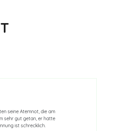
chte
IT
sten seine Atemnot, die am
m sehr gut getan, er hatte
nnung ist schrecklich.