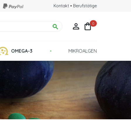
Kontakt
•
Berufstätige
0



•
OMEGA-3
MIKROALGEN
chte
Qualität: Kultur in Glasröhrchen
ehirns
ulina?
eigern