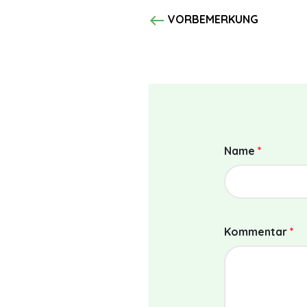
west
VORBEMERKUNG
Name
*
Kommentar
*