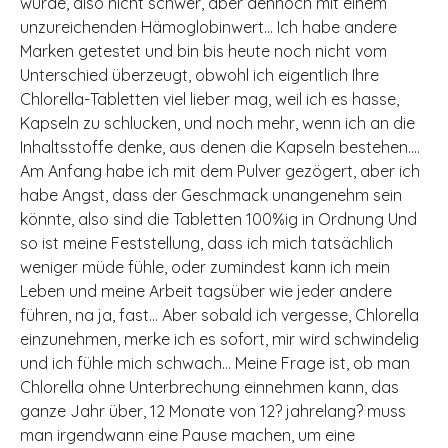
wurde, also nicht schwer, aber dennoch mit einem
unzureichenden Hämoglobinwert… Ich habe andere
Marken getestet und bin bis heute noch nicht vom
Unterschied überzeugt, obwohl ich eigentlich Ihre
Chlorella-Tabletten viel lieber mag, weil ich es hasse,
Kapseln zu schlucken, und noch mehr, wenn ich an die
Inhaltsstoffe denke, aus denen die Kapseln bestehen….
Am Anfang habe ich mit dem Pulver gezögert, aber ich
habe Angst, dass der Geschmack unangenehm sein
könnte, also sind die Tabletten 100%ig in Ordnung Und
so ist meine Feststellung, dass ich mich tatsächlich
weniger müde fühle, oder zumindest kann ich mein
Leben und meine Arbeit tagsüber wie jeder andere
führen, na ja, fast… Aber sobald ich vergesse, Chlorella
einzunehmen, merke ich es sofort, mir wird schwindelig
und ich fühle mich schwach… Meine Frage ist, ob man
Chlorella ohne Unterbrechung einnehmen kann, das
ganze Jahr über, 12 Monate von 12? jahrelang? muss
man irgendwann eine Pause machen, um eine