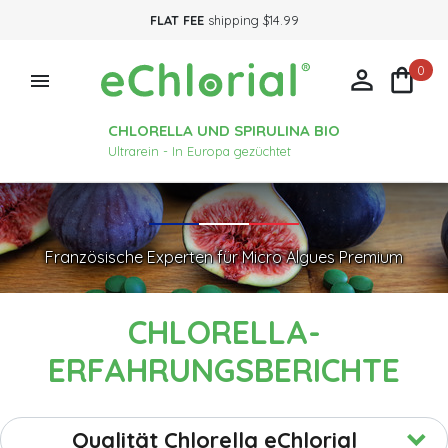
FLAT FEE
shipping $14.99
0



CHLORELLA UND SPIRULINA BIO
Ultrarein - In Europa gezüchtet
Französische Experten für Micro Algues Premium
CHLORELLA-
ERFAHRUNGSBERICHTE
Qualität Chlorella eChlorial