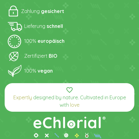
Zahlung
gesichert
Lieferung
schnell
100%
europäisch
Zertifiziert
BIO
100%
vegan
favorite_border
Expertly
designed by nature. Cultivated in Europe
with
love