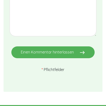
east
Einen Kommentar hinterlassen
*
Pflichtfelder