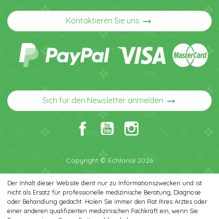
arrow_right_alt
Kontaktieren Sie uns
arrow_right_alt
Sich für den Newsletter anmelden
Copyright © Echlorial 2026
Der Inhalt dieser Website dient nur zu Informationszwecken und ist
nicht als Ersatz für professionelle medizinische Beratung, Diagnose
oder Behandlung gedacht. Holen Sie immer den Rat Ihres Arztes oder
einer anderen qualifizierten medizinischen Fachkraft ein, wenn Sie