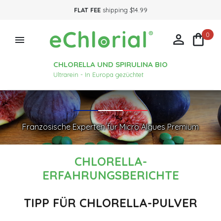
FLAT FEE
shipping $14.99
0



CHLORELLA UND SPIRULINA BIO
Ultrarein - In Europa gezüchtet
Französische Experten für Micro Algues Premium
CHLORELLA-
ERFAHRUNGSBERICHTE
TIPP FÜR CHLORELLA-PULVER