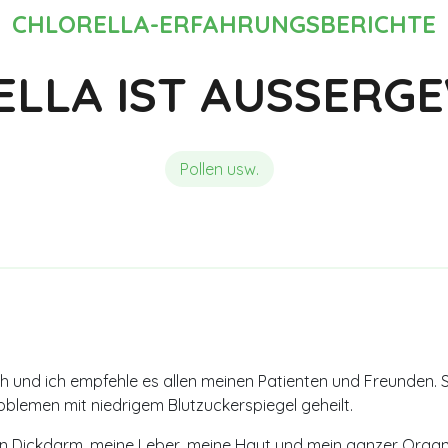
Chlorella und Detox
Meinungen und Erfahrungsberi
CHLORELLA-ERFAHRUNGSBERICHTE
ELLA IST AUSSERG
Pollen usw.
ich und ich empfehle es allen meinen Patienten und Freunden. 
oblemen mit niedrigem Blutzuckerspiegel geheilt.
n Dickdarm, meine Leber, meine Haut und mein ganzer Organis