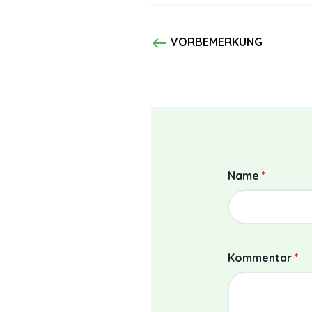
west
VORBEMERKUNG
Name
*
Kommentar
*