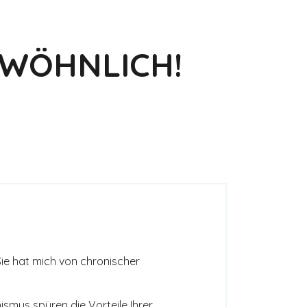
chte
EWÖHNLICH!
Sie hat mich von chronischer
mus spüren die Vorteile Ihrer