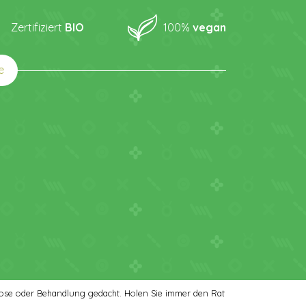
Zertifiziert
BIO
100%
vegan
e
agnose oder Behandlung gedacht. Holen Sie immer den Rat