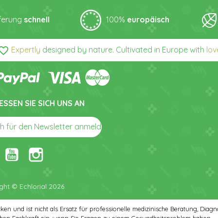
eferung
schnell
100%
europäisch
orite_border
Expertly
designed by nature. Cultivated in Europe with
lov
ESSEN SIE SICH UNS AN
arrow_right_alt
ch für den Newsletter anmelden
ght © Echlorial 2026
cken und ist nicht als Ersatz für professionelle medizinische Beratung, Di
ischen Fachkraft ein, wenn Sie Fragen zu einem Gesundheitsproblem haben.