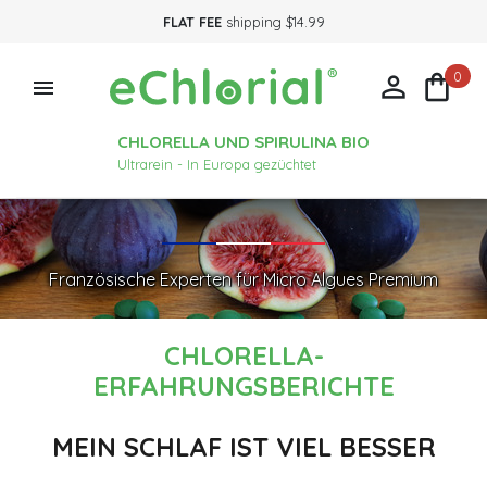
FLAT FEE
shipping $14.99
0



CHLORELLA UND SPIRULINA BIO
Ultrarein - In Europa gezüchtet
Französische Experten für Micro Algues Premium
CHLORELLA-
ERFAHRUNGSBERICHTE
MEIN SCHLAF IST VIEL BESSER