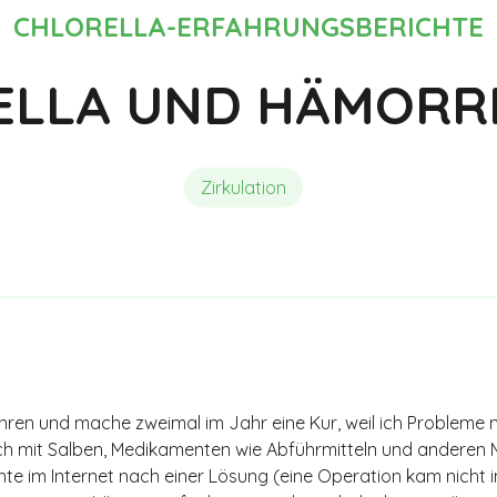
Chlorella und Detox
Meinungen und Erfahrungsberi
CHLORELLA-ERFAHRUNGSBERICHTE
ELLA UND HÄMORR
Zirkulation
Jahren und mache zweimal im Jahr eine Kur, weil ich Problem
ch mit Salben, Medikamenten wie Abführmitteln und anderen 
chte im Internet nach einer Lösung (eine Operation kam nicht 