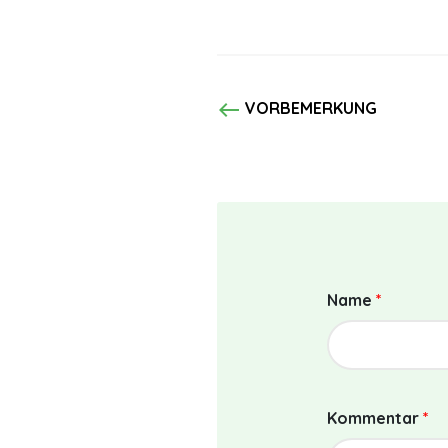
west
VORBEMERKUNG
Name
*
Kommentar
*