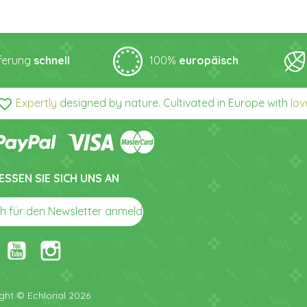
eferung
schnell
100%
europäisch
orite_border
Expertly
designed by nature. Cultivated in Europe with
lov
ESSEN SIE SICH UNS AN
arrow_right_alt
ch für den Newsletter anmelden
ght © Echlorial 2026