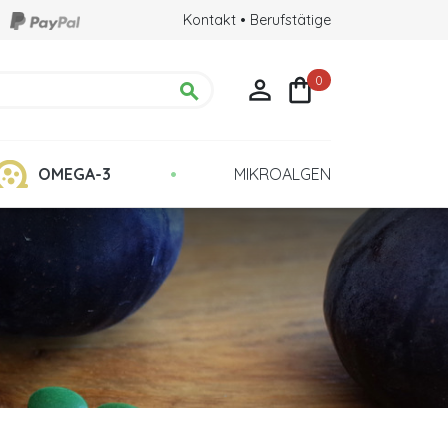
Kontakt
•
Berufstätige
0



•
OMEGA-3
MIKROALGEN
chte
Qualität: Kultur in Glasröhrchen
ehirns
ulina?
eigern