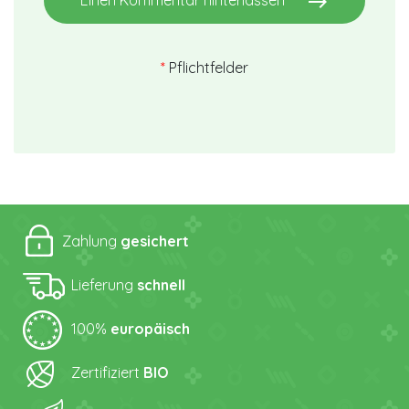
east
*
Pflichtfelder
Zahlung
gesichert
Lieferung
schnell
100%
europäisch
Zertifiziert
BIO