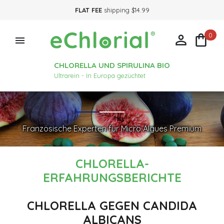
FLAT FEE
shipping $14.99
0



CHLORELLA UND SPIRULINA BIO
Ultrarein - In Europa gezüchtet
Französische Experten für Micro Algues Premium
CHLORELLA-
ERFAHRUNGSBERICHTE
CHLORELLA GEGEN CANDIDA
ALBICANS